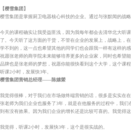
【樱雪集团】
樱雪集团是掌握厨卫电器核心科技的企业。通过与张默闻的战略
今天的课程确实让我受益匪浅，因为我每年都会去清华北大听
了。今天听了这方面的干货，不管在企业的发展上，战略上，在
学不到的，这一点也希望其他的同学们也会跟我一样有这样的感
祝愿张老师的商学院未来能够培养更多的企业家，同时也希望能
品牌也是张老师的梦想，祝愿你能很快看到这个大学，这个课程
听课
2
小时，发展快
3
年。
樱雪集团营销总经理——陈嫊縈
我觉得很棒，对于我们在市场做终端营销的话，很多是实实在在
张老师为我们企业也服务了
3
年，就是在他服务的过程中，我们
到有没有效果。因为我们企业的增长还是比较可喜的。我觉得这
我觉得，听课
2
小时，发展快
3
年，这个是很实战的。