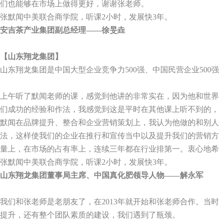
们也能够在市场上做得更好，谢谢张老师。
张默闻中美联合商学院，听课
2
小时，发展快
3
年。
安吉茶产业集团副总经理——徐旻垚
【山东翔龙集团】
山东翔龙集团是中国大型企业竞争力
500
强、中国民营企业
500
强
上午听了默闻老师的课，感觉到他讲的非常实在，因为他和世界
们成功的经验和作法，我感觉到这是平时在其他课上听不到的，
默闻在品牌提升、整合和企业营销策划上，我认为他做的和别
法，这样使我们的企业在推行和宣传当中以及提升我们的营销方
量上，在市场的占有率上，连续三年都在行业排第一。衷心地希
张默闻中美联合商学院，听课
2
小时，发展快
3
年。
山东翔龙集团董事局主席、中国真化肥领导人物——解永军
我们和张老师是老朋友了，在
2013
年就开始和张老师合作。当时
提升，还有整个团队素质的建设，我们遇到了瓶颈。