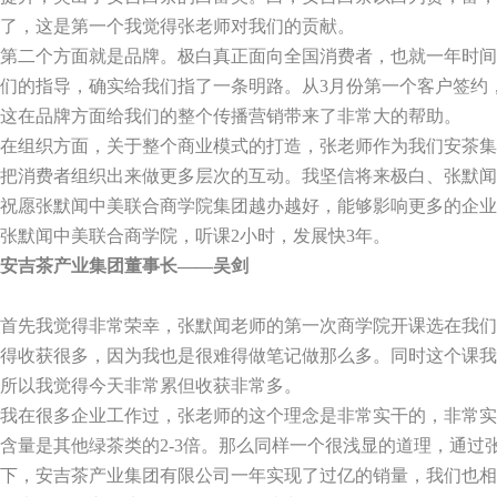
了，这是第一个我觉得张老师对我们的贡献。
第二个方面就是品牌。极白真正面向全国消费者，也就一年时间
们的指导，确实给我们指了一条明路。从
3
月份第一个客户签约
这在品牌方面给我们的整个传播营销带来了非常大的帮助。
在组织方面，关于整个商业模式的打造，张老师作为我们安茶集
把消费者组织出来做更多层次的互动。我坚信将来极白、张默闻
祝愿张默闻中美联合商学院集团越办越好，能够影响更多的企业
张默闻中美联合商学院，听课
2
小时，发展快
3
年。
安吉茶产业集团董事长——吴剑
首先我觉得非常荣幸，张默闻老师的第一次商学院开课选在我们
得收获很多，因为我也是很难得做笔记做那么多。同时这个课我
所以我觉得今天非常累但收获非常多。
我在很多企业工作过，张老师的这个理念是非常实干的，非常实
含量是其他绿茶类的
2-3
倍。那么同样一个很浅显的道理，通过
下，安吉茶产业集团有限公司一年实现了过亿的销量，我们也相