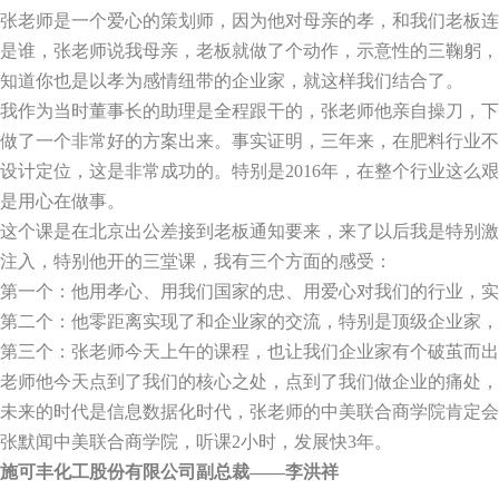
张老师是一个爱心的策划师，因为他对母亲的孝，和我们老板连
是谁，张老师说我母亲，老板就做了个动作，示意性的三鞠躬，
知道你也是以孝为感情纽带的企业家，就这样我们结合了。
我作为当时董事长的助理是全程跟干的，张老师他亲自操刀，下
做了一个非常好的方案出来。事实证明，三年来，在肥料行业不
设计定位，这是非常成功的。特别是
2016
年，在整个行业这么艰
是用心在做事。
这个课是在北京出公差接到老板通知要来，来了以后我是特别激
注入，特别他开的三堂课，我有三个方面的感受：
第一个：他用孝心、用我们国家的忠、用爱心对我们的行业，实
第二个：他零距离实现了和企业家的交流，特别是顶级企业家，
第三个：张老师今天上午的课程，也让我们企业家有个破茧而出
老师他今天点到了我们的核心之处，点到了我们做企业的痛处，
未来的时代是信息数据化时代，张老师的中美联合商学院肯定会
张默闻中美联合商学院，听课
2
小时，发展快
3
年。
施可丰化工股份有限公司副总裁——李洪祥