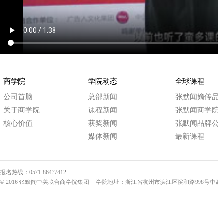
商学院
学院动态
全球课程
公司首脑
总部新闻
张默闻嫡传
关于商学院
课程新闻
张默闻商学
核心价值
获奖新闻
张默闻品牌
媒体新闻
最新课程
报名热线：0571-86437412
© 2016 张默闻中美联合商学院集团
学院地址：浙江省杭州市滨江区滨和路998号中赢国际