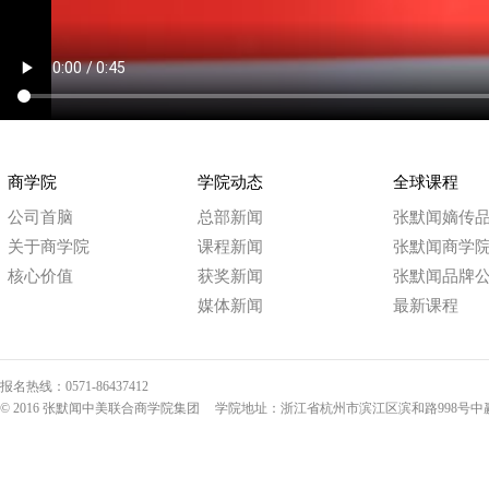
商学院
学院动态
全球课程
公司首脑
总部新闻
张默闻嫡传
关于商学院
课程新闻
张默闻商学
核心价值
获奖新闻
张默闻品牌
媒体新闻
最新课程
报名热线：0571-86437412
© 2016 张默闻中美联合商学院集团
学院地址：浙江省杭州市滨江区滨和路998号中赢国际