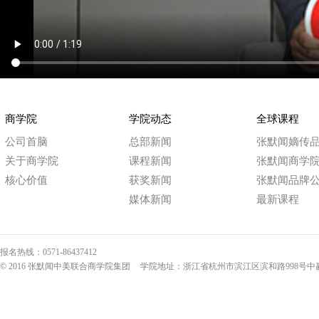
商学院
学院动态
全球课程
公司首脑
总部新闻
张默闻嫡传
关于商学院
课程新闻
张默闻商学
核心价值
获奖新闻
张默闻品牌
媒体新闻
最新课程
报名热线：0571-86437412
© 2016 张默闻中美联合商学院集团
学院地址：浙江省杭州市滨江区滨和路998号中赢国际